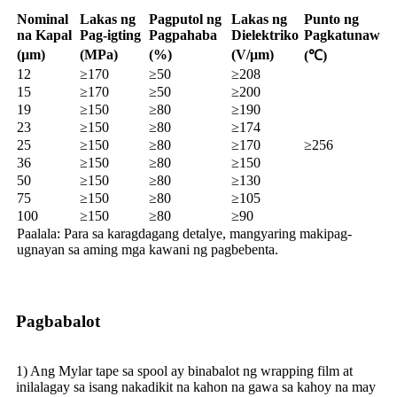
Nominal
Lakas ng
Pagputol ng
Lakas ng
Punto ng
na Kapal
Pag-igting
Pagpahaba
Dielektriko
Pagkatunaw
(μm)
(MPa)
(%)
(V/μm)
(℃)
12
≥170
≥50
≥208
15
≥170
≥50
≥200
19
≥150
≥80
≥190
23
≥150
≥80
≥174
25
≥150
≥80
≥170
≥256
36
≥150
≥80
≥150
50
≥150
≥80
≥130
75
≥150
≥80
≥105
100
≥150
≥80
≥90
Paalala: Para sa karagdagang detalye, mangyaring makipag-
ugnayan sa aming mga kawani ng pagbebenta.
Pagbabalot
1) Ang Mylar tape sa spool ay binabalot ng wrapping film at
inilalagay sa isang nakadikit na kahon na gawa sa kahoy na may