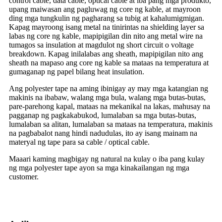
control cable, data cable, optical cable at iba pang mga produkto,
upang maiwasan ang pagluwag ng core ng kable, at mayroon
ding mga tungkulin ng pagharang sa tubig at kahalumigmigan.
Kapag mayroong isang metal na tinirintas na shielding layer sa
labas ng core ng kable, mapipigilan din nito ang metal wire na
tumagos sa insulation at magdulot ng short circuit o voltage
breakdown. Kapag inilalabas ang sheath, mapipigilan nito ang
sheath na mapaso ang core ng kable sa mataas na temperatura at
gumaganap ng papel bilang heat insulation.
Ang polyester tape na aming ibinigay ay may mga katangian ng
makinis na ibabaw, walang mga bula, walang mga butas-butas,
pare-parehong kapal, mataas na mekanikal na lakas, mahusay na
pagganap ng pagkakabukod, lumalaban sa mga butas-butas,
lumalaban sa alitan, lumalaban sa mataas na temperatura, makinis
na pagbabalot nang hindi nadudulas, ito ay isang mainam na
materyal ng tape para sa cable / optical cable.
Maaari kaming magbigay ng natural na kulay o iba pang kulay
ng mga polyester tape ayon sa mga kinakailangan ng mga
customer.