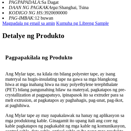
PAGPAPADALA:
Sa Dagat
DAAN NG PAGKAKArga:
Shanghai, Tsina
KODIGO NG HS:
3920690000
PAG-IMBAK:
12 buwan
Magpadala ng email sa amin
Kumuha ng Libreng Sample
Detalye ng Produkto
Pagpapakilala ng Produkto
Ang Mylar tape, na kilala rin bilang polyester tape, ay isang
materyal na hugis-insulating tape na gawa sa mga blangkong
hiwa at mga inahang hiwa na may polyethylene terephthalate
(PET) bilang pangunahing hilaw na materyal, pagkatapos ng pre-
crystallization at pagpapatuyo, ipinapasok ito sa extruder para sa
melt extrusion, at pagkatapos ay paghahagis, pag-unat, pag-ikot,
at paghihiwa.
Ang Mylar tape ay may napakalawak na hanay ng aplikasyon sa
mga produktong kable. Ginagamit ito upang itali ang core ng
kable pagkatapos ng pagkakabit ng mga kable ng komunikasyon,