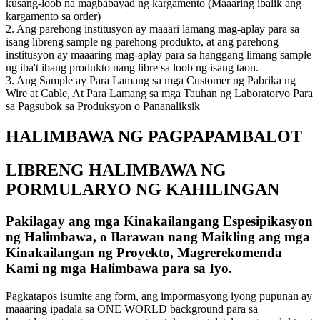
kusang-loob na magbabayad ng kargamento (Maaaring ibalik ang
kargamento sa order)
2. Ang parehong institusyon ay maaari lamang mag-aplay para sa
isang libreng sample ng parehong produkto, at ang parehong
institusyon ay maaaring mag-aplay para sa hanggang limang sample
ng iba't ibang produkto nang libre sa loob ng isang taon.
3. Ang Sample ay Para Lamang sa mga Customer ng Pabrika ng
Wire at Cable, At Para Lamang sa mga Tauhan ng Laboratoryo Para
sa Pagsubok sa Produksyon o Pananaliksik
HALIMBAWA NG PAGPAPAMBALOT
LIBRENG HALIMBAWA NG
PORMULARYO NG KAHILINGAN
Pakilagay ang mga Kinakailangang Espesipikasyon
ng Halimbawa, o Ilarawan nang Maikling ang mga
Kinakailangan ng Proyekto, Magrerekomenda
Kami ng mga Halimbawa para sa Iyo.
Pagkatapos isumite ang form, ang impormasyong iyong pupunan ay
maaaring ipadala sa ONE WORLD background para sa