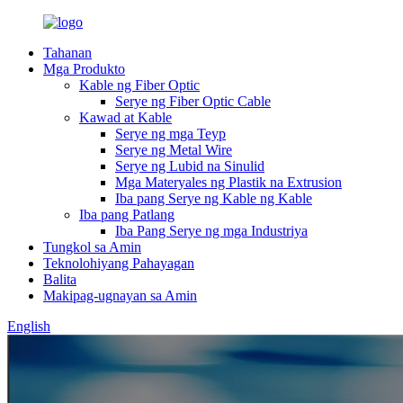
Tahanan
Mga Produkto
Kable ng Fiber Optic
Serye ng Fiber Optic Cable
Kawad at Kable
Serye ng mga Teyp
Serye ng Metal Wire
Serye ng Lubid na Sinulid
Mga Materyales ng Plastik na Extrusion
Iba pang Serye ng Kable ng Kable
Iba pang Patlang
Iba Pang Serye ng mga Industriya
Tungkol sa Amin
Teknolohiyang Pahayagan
Balita
Makipag-ugnayan sa Amin
English