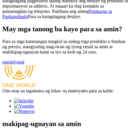
karagdagang pagproseso upang matukoy ang detalye ng produkto at
impormasyon sa address. At maaari ka ring kontakin sa
pamamagitan ng telepono. Pakibasa ang aming
Patakaran sa
Pagkapribado
Para sa karagdagang detalye.
May mga tanong ba kayo para sa amin?
Para sa mga katanungan tungkol sa aming mga produkto o listahan
ng presyo, mangyaring mag-iwan ng iyong email sa amin at
makikipag-ugnayan kami sa iyo sa loob ng 24 oras.
pagsisiyasat
One-stop na tagatustos ng hilaw na materyales para sa kable.
makipag-ugnayan sa amin