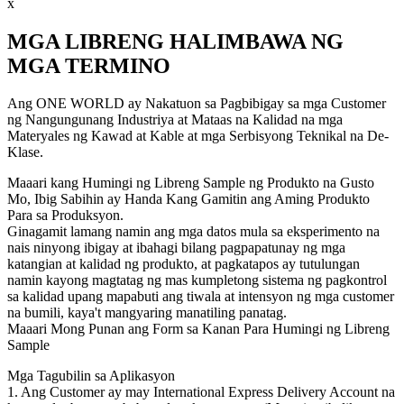
x
MGA LIBRENG HALIMBAWA NG
MGA TERMINO
Ang ONE WORLD ay Nakatuon sa Pagbibigay sa mga Customer
ng Nangungunang Industriya at Mataas na Kalidad na mga
Materyales ng Kawad at Kable at mga Serbisyong Teknikal na De-
Klase.
Maaari kang Humingi ng Libreng Sample ng Produkto na Gusto
Mo, Ibig Sabihin ay Handa Kang Gamitin ang Aming Produkto
Para sa Produksyon.
Ginagamit lamang namin ang mga datos mula sa eksperimento na
nais ninyong ibigay at ibahagi bilang pagpapatunay ng mga
katangian at kalidad ng produkto, at pagkatapos ay tutulungan
namin kayong magtatag ng mas kumpletong sistema ng pagkontrol
sa kalidad upang mapabuti ang tiwala at intensyon ng mga customer
na bumili, kaya't mangyaring manatiling panatag.
Maaari Mong Punan ang Form sa Kanan Para Humingi ng Libreng
Sample
Mga Tagubilin sa Aplikasyon
1. Ang Customer ay may International Express Delivery Account na