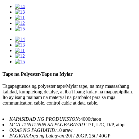
Tape na Polyester/Tape na Mylar
Tagapagtustos ng polyester tape/Mylar tape, na may maaasahang
kalidad, kumpletong detalye, at iba't ibang kulay na mapagpipilian.
Ito ay isang mainam na materyal na pambalot para sa mga
communication cable, control cable at data cable.
KAPASIDAD NG PRODUKSYON:
4000t/taon
MGA TUNTUNIN SA PAGBABAYAD:
T/T, L/C, D/P, atbp.
ORAS NG PAGHATID:
10 araw
PAGKAKArga ng Lalagyan:
20t / 20GP, 25t / 40GP