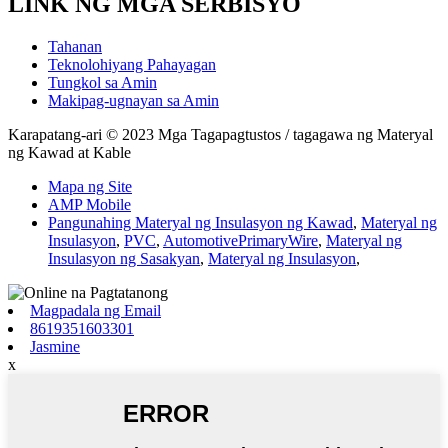
LINK NG MGA SERBISYO
Tahanan
Teknolohiyang Pahayagan
Tungkol sa Amin
Makipag-ugnayan sa Amin
Karapatang-ari © 2023 Mga Tagapagtustos / tagagawa ng Materyal
ng Kawad at Kable
Mapa ng Site
AMP Mobile
Pangunahing Materyal ng Insulasyon ng Kawad
,
Materyal ng
Insulasyon
,
PVC
,
AutomotivePrimaryWire
,
Materyal ng
Insulasyon ng Sasakyan
,
Materyal ng Insulasyon
,
Magpadala ng Email
8619351603301
Jasmine
x